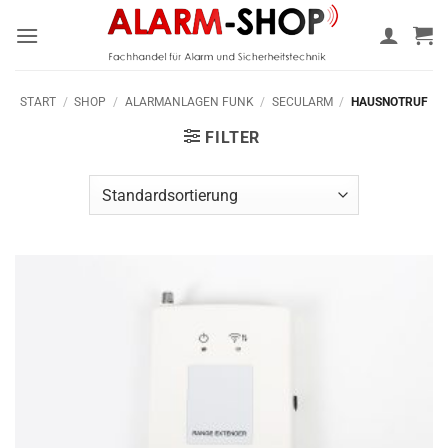
Zum
Inhalt
springen
START
/
SHOP
/
ALARMANLAGEN FUNK
/
SECULARM
/
HAUSNOTRUF
FILTER