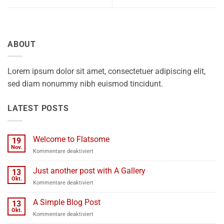
ABOUT
Lorem ipsum dolor sit amet, consectetuer adipiscing elit,
sed diam nonummy nibh euismod tincidunt.
LATEST POSTS
Welcome to Flatsome
19
Nov.
für
Kommentare deaktiviert
Welcome
to
Just another post with A Gallery
13
Flatsome
Okt.
für
Kommentare deaktiviert
Just
another
A Simple Blog Post
13
post
Okt.
für
Kommentare deaktiviert
with
A