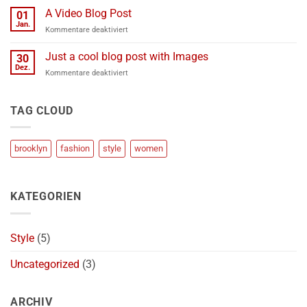
A
Simple
A Video Blog Post
Gallery
01
Blog
Jan.
für
Kommentare deaktiviert
Post
A
Video
Just a cool blog post with Images
30
Blog
Dez.
für
Kommentare deaktiviert
Post
Just
a
cool
TAG CLOUD
blog
post
with
brooklyn
fashion
style
women
Images
KATEGORIEN
Style
(5)
Uncategorized
(3)
ARCHIV