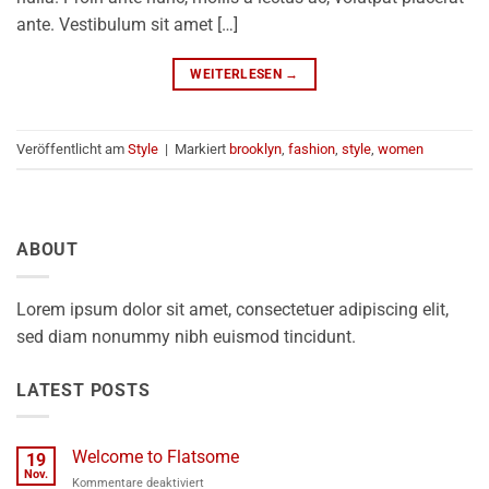
ante. Vestibulum sit amet […]
WEITERLESEN
→
Veröffentlicht am
Style
|
Markiert
brooklyn
,
fashion
,
style
,
women
ABOUT
Lorem ipsum dolor sit amet, consectetuer adipiscing elit,
sed diam nonummy nibh euismod tincidunt.
LATEST POSTS
Welcome to Flatsome
19
Nov.
für
Kommentare deaktiviert