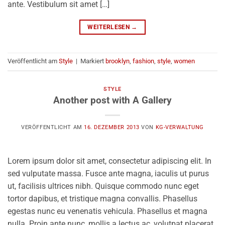
ante. Vestibulum sit amet […]
WEITERLESEN
→
Veröffentlicht am
Style
|
Markiert
brooklyn
,
fashion
,
style
,
women
STYLE
Another post with A Gallery
VERÖFFENTLICHT AM
16. DEZEMBER 2013
VON
KG-VERWALTUNG
Lorem ipsum dolor sit amet, consectetur adipiscing elit. In
sed vulputate massa. Fusce ante magna, iaculis ut purus
ut, facilisis ultrices nibh. Quisque commodo nunc eget
tortor dapibus, et tristique magna convallis. Phasellus
egestas nunc eu venenatis vehicula. Phasellus et magna
nulla. Proin ante nunc, mollis a lectus ac, volutpat placerat