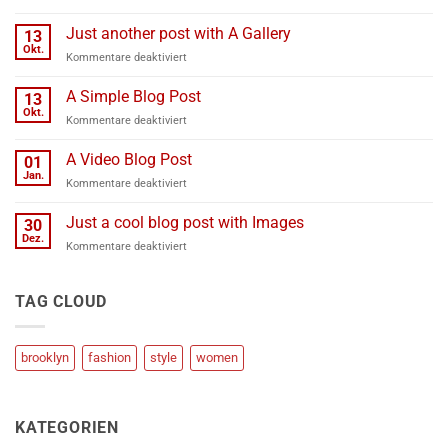
Welcome
to
Just another post with A Gallery
13
Flatsome
Okt.
für
Kommentare deaktiviert
Just
another
A Simple Blog Post
13
post
Okt.
für
Kommentare deaktiviert
with
A
A
Simple
A Video Blog Post
Gallery
01
Blog
Jan.
für
Kommentare deaktiviert
Post
A
Video
Just a cool blog post with Images
30
Blog
Dez.
für
Kommentare deaktiviert
Post
Just
a
cool
TAG CLOUD
blog
post
with
brooklyn
fashion
style
women
Images
KATEGORIEN