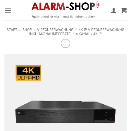
Zum
Inhalt
springen
START
/
SHOP
/
VIDEOÜBERWACHUNG
/
4K IP-VIDEOÜBERWACHUNG
INKL. AUFNAHMEGERÄTE
/
4 KANAL / 4K IP