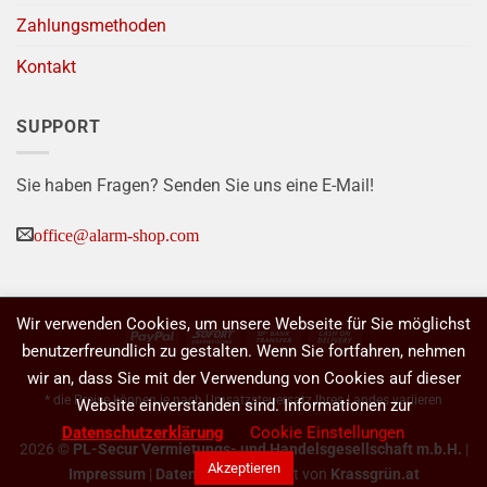
Zahlungsmethoden
Kontakt
SUPPORT
Sie haben Fragen? Senden Sie uns eine E-Mail!
office@alarm-shop.com
Wir verwenden Cookies, um unsere Webseite für Sie möglichst
PayPal
Sofort
Bank
Cash
benutzerfreundlich zu gestalten. Wenn Sie fortfahren, nehmen
Transfer
On
wir an, dass Sie mit der Verwendung von Cookies auf dieser
Delivery
* die Preise können je nach Umsatzsteuersatz Ihres Landes variieren
Website einverstanden sind. Informationen zur
Datenschutzerklärung
Cookie Einstellungen
2026 ©
PL-Secur Vermietungs- und Handelsgesellschaft m.b.H.
|
Akzeptieren
Impressum
|
Datenschutz
| Erstellt von
Krassgrün.at