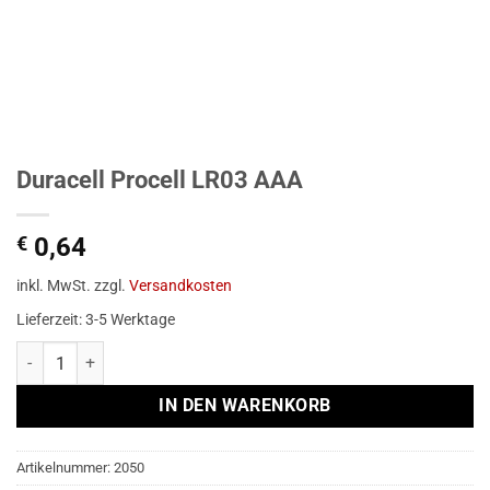
Duracell Procell LR03 AAA
€
0,64
inkl. MwSt.
zzgl.
Versandkosten
Lieferzeit:
3-5 Werktage
Duracell Procell LR03 AAA Menge
Alternative:
IN DEN WARENKORB
Artikelnummer:
2050