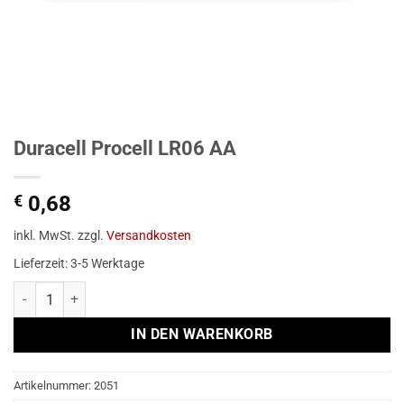
Duracell Procell LR06 AA
€
0,68
inkl. MwSt.
zzgl.
Versandkosten
Lieferzeit:
3-5 Werktage
Duracell Procell LR06 AA Menge
Alternative:
IN DEN WARENKORB
Artikelnummer:
2051